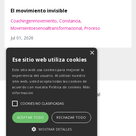
El movimiento invisible
Coachingenmovimiento
Constancia
Movimientoesencialtransformacional
Proceso
Jul 01, 2026
×
Ese sitio web utiliza cookies
Este sitio web usa cookies para mejorar la
experiencia del usuario. Al utilizar nuestro
sitio web, usted acepta todas las cookies de
acuerdo con nuestra Política de cookies.
Más
información
© 2026 Movimiento esencial
COOKIES NO CLASIFICADAS
Política de privacidad
ACEPTAR TODO
RECHAZAR TODO
Política de cookies
MOSTRAR DETALLES