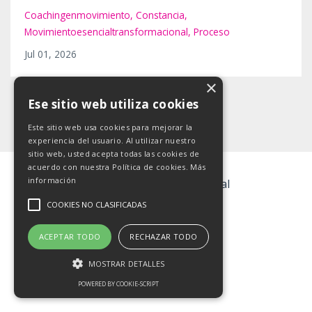
Coachingenmovimiento
Constancia
Movimientoesencialtransformacional
Proceso
Jul 01, 2026
×
Ese sitio web utiliza cookies
Este sitio web usa cookies para mejorar la
experiencia del usuario. Al utilizar nuestro
sitio web, usted acepta todas las cookies de
acuerdo con nuestra Política de cookies.
Más
información
© 2026 Movimiento esencial
COOKIES NO CLASIFICADAS
Política de privacidad
ACEPTAR TODO
RECHAZAR TODO
Política de cookies
MOSTRAR DETALLES
Aviso legal
POWERED BY COOKIE-SCRIPT